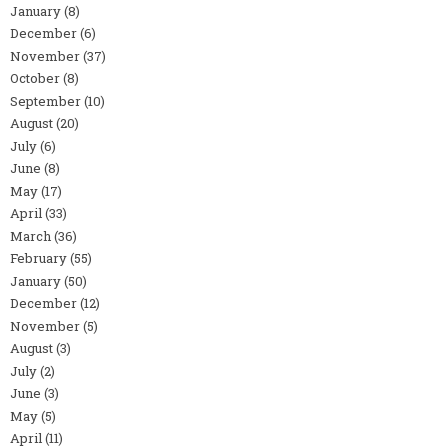
January
(8)
December
(6)
November
(37)
October
(8)
September
(10)
August
(20)
July
(6)
June
(8)
May
(17)
April
(33)
March
(36)
February
(55)
January
(50)
December
(12)
November
(5)
August
(3)
July
(2)
June
(3)
May
(5)
April
(11)