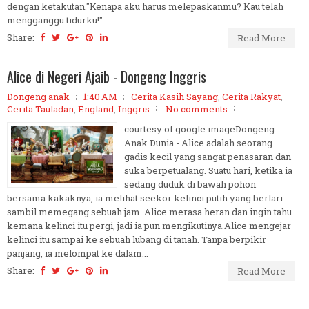
dengan ketakutan."Kenapa aku harus melepaskanmu? Kau telah
mengganggu tidurku!"...
Share:
Read More
Alice di Negeri Ajaib - Dongeng Inggris
Dongeng anak
1:40 AM
Cerita Kasih Sayang
,
Cerita Rakyat
,
Cerita Tauladan
,
England
,
Inggris
No comments
courtesy of google imageDongeng
Anak Dunia - Alice adalah seorang
gadis kecil yang sangat penasaran dan
suka berpetualang. Suatu hari, ketika ia
sedang duduk di bawah pohon
bersama kakaknya, ia melihat seekor kelinci putih yang berlari
sambil memegang sebuah jam. Alice merasa heran dan ingin tahu
kemana kelinci itu pergi, jadi ia pun mengikutinya.Alice mengejar
kelinci itu sampai ke sebuah lubang di tanah. Tanpa berpikir
panjang, ia melompat ke dalam...
Share:
Read More