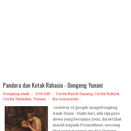
Pandora dan Kotak Rahasia - Dongeng Yunani
Dongeng anak
2:03 AM
Cerita Kasih Sayang
,
Cerita Rakyat
,
Cerita Tauladan
,
Yunani
No comments
courtesy of google imageDongeng
Anak Dunia - Suatu hari, ada raja para
dewa yang bernama Zeus, dia terlihat
marah kepada Prometheus, seorang
titan yang mencuri api dari Gunung