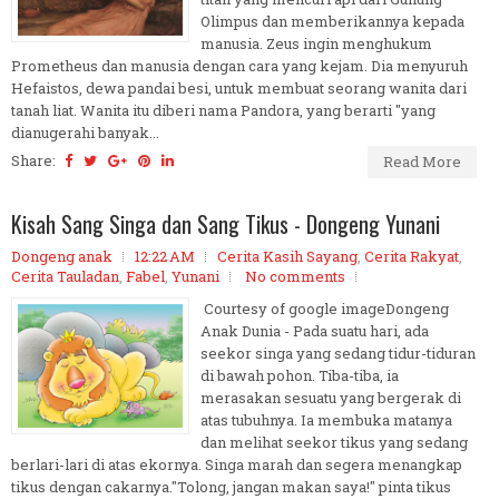
Olimpus dan memberikannya kepada
manusia. Zeus ingin menghukum
Prometheus dan manusia dengan cara yang kejam. Dia menyuruh
Hefaistos, dewa pandai besi, untuk membuat seorang wanita dari
tanah liat. Wanita itu diberi nama Pandora, yang berarti "yang
dianugerahi banyak...
Share:
Read More
Kisah Sang Singa dan Sang Tikus - Dongeng Yunani
Dongeng anak
12:22 AM
Cerita Kasih Sayang
,
Cerita Rakyat
,
Cerita Tauladan
,
Fabel
,
Yunani
No comments
Courtesy of google imageDongeng
Anak Dunia - Pada suatu hari, ada
seekor singa yang sedang tidur-tiduran
di bawah pohon. Tiba-tiba, ia
merasakan sesuatu yang bergerak di
atas tubuhnya. Ia membuka matanya
dan melihat seekor tikus yang sedang
berlari-lari di atas ekornya. Singa marah dan segera menangkap
tikus dengan cakarnya."Tolong, jangan makan saya!" pinta tikus