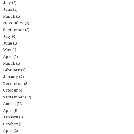
July
(2)
June
(2)
March
(1)
November
(3)
September
(3)
July
(4)
June
(1)
May
(1)
April
(3)
March
(1)
February
(3)
January
(7)
December
(8)
October
(4)
September
(12)
August
(12)
April
(1)
January
(1)
October
(1)
April
(2)