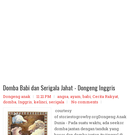
Domba Babi dan Serigala Jahat - Dongeng Inggris
Dongeng anak
11:21 PM
angsa
,
ayam
,
babi
,
Cerita Rakyat
,
domba
,
Inggris
,
kelinci
,
serigala
No comments
courtesy
of storiestogrowby.orgDongeng Anak
Dunia - Pada suatu waktu, ada seekor
domba jantan dengan tanduk yang
besar dan domba jantan itu tinggal di