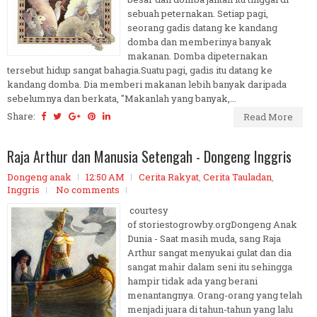
sebuah peternakan. Setiap pagi,
seorang gadis datang ke kandang
domba dan memberinya banyak
makanan. Domba dipeternakan
tersebut hidup sangat bahagia.Suatu pagi, gadis itu datang ke
kandang domba. Dia memberi makanan lebih banyak daripada
sebelumnya dan berkata, "Makanlah yang banyak,...
Share:
Read More
Raja Arthur dan Manusia Setengah - Dongeng Inggris
Dongeng anak
12:50 AM
Cerita Rakyat
,
Cerita Tauladan
,
Inggris
No comments
courtesy
of storiestogrowby.orgDongeng Anak
Dunia - Saat masih muda, sang Raja
Arthur sangat menyukai gulat dan dia
sangat mahir dalam seni itu sehingga
hampir tidak ada yang berani
menantangnya. Orang-orang yang telah
menjadi juara di tahun-tahun yang lalu