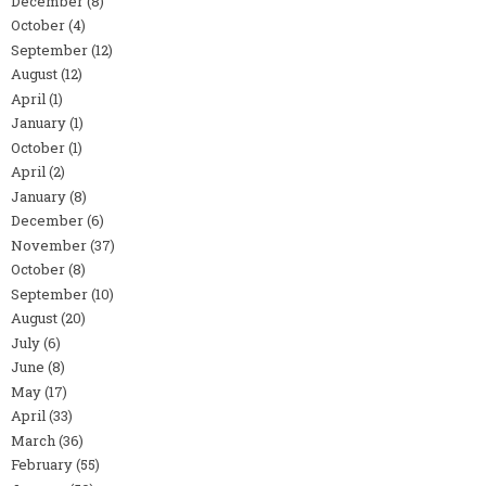
December
(8)
October
(4)
September
(12)
August
(12)
April
(1)
January
(1)
October
(1)
April
(2)
January
(8)
December
(6)
November
(37)
October
(8)
September
(10)
August
(20)
July
(6)
June
(8)
May
(17)
April
(33)
March
(36)
February
(55)