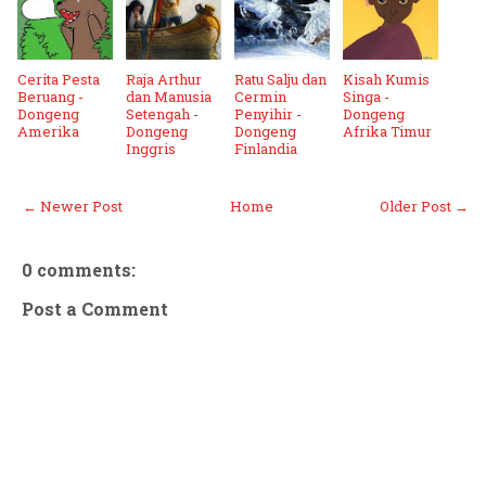
Cerita Pesta
Raja Arthur
Ratu Salju dan
Kisah Kumis
Beruang -
dan Manusia
Cermin
Singa -
Dongeng
Setengah -
Penyihir -
Dongeng
Amerika
Dongeng
Dongeng
Afrika Timur
Inggris
Finlandia
← Newer Post
Home
Older Post →
0 comments:
Post a Comment