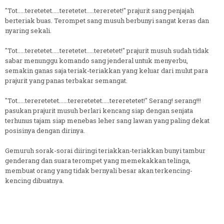
"Tot.....teretetet.....teretetet.....tereretet!" prajurit sang penjajah
berteriak buas. Terompet sang musuh berbunyi sangat keras dan
nyaring sekali.
"Tot.....teretetet.....teretetet.....teretetet!" prajurit musuh sudah tidak
sabar menunggu komando sang jenderal untuk menyerbu,
semakin ganas saja teriak-teriakkan yang keluar dari mulut para
prajurit yang panas terbakar semangat.
"Tot.....tereretetet......tereretetet.....tereretetet!" Serang! serang!!!
pasukan prajurit musuh berlari kencang siap dengan senjata
terhunus tajam siap menebas leher sang lawan yang paling dekat
posisinya dengan dirinya.
Gemuruh sorak-sorai diiringi teriakkan-teriakkan bunyi tambur
genderang dan suara terompet yang memekakkan telinga,
membuat orang yang tidak bernyali besar akan terkencing-
kencing dibuatnya.