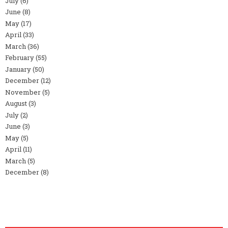
July
(6)
June
(8)
May
(17)
April
(33)
March
(36)
February
(55)
January
(50)
December
(12)
November
(5)
August
(3)
July
(2)
June
(3)
May
(5)
April
(11)
March
(5)
December
(8)