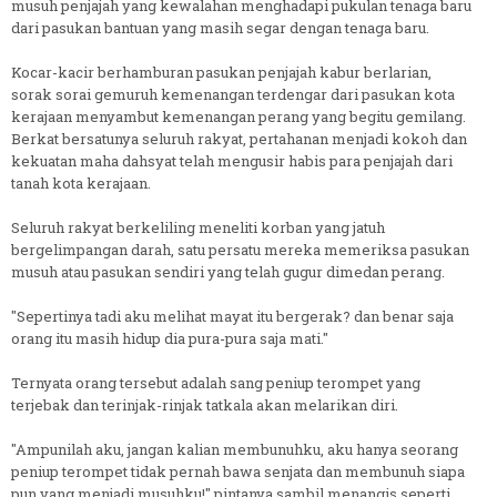
musuh penjajah yang kewalahan menghadapi pukulan tenaga baru
dari pasukan bantuan yang masih segar dengan tenaga baru.
Kocar-kacir berhamburan pasukan penjajah kabur berlarian,
sorak sorai gemuruh kemenangan terdengar dari pasukan kota
kerajaan menyambut kemenangan perang yang begitu gemilang.
Berkat bersatunya seluruh rakyat, pertahanan menjadi kokoh dan
kekuatan maha dahsyat telah mengusir habis para penjajah dari
tanah kota kerajaan.
Seluruh rakyat berkeliling meneliti korban yang jatuh
bergelimpangan darah, satu persatu mereka memeriksa pasukan
musuh atau pasukan sendiri yang telah gugur dimedan perang.
"Sepertinya tadi aku melihat mayat itu bergerak? dan benar saja
orang itu masih hidup dia pura-pura saja mati."
Ternyata orang tersebut adalah sang peniup terompet yang
terjebak dan terinjak-rinjak tatkala akan melarikan diri.
"Ampunilah aku, jangan kalian membunuhku, aku hanya seorang
peniup terompet tidak pernah bawa senjata dan membunuh siapa
pun yang menjadi musuhku!" pintanya sambil menangis seperti