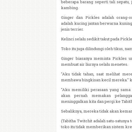
beberapa barang seperti tali sepatu,
kambing.
Ginger dan Pickles adalah orang-o
adalah kucing jantan berwarna kuning
jenis terrier.
Kelinci selalu sedikit takut pada Pickle
Toko itu juga dilindungi oleh tikus, na
Ginger biasanya meminta Pickles unt
membuat air liurnya selalu menetes.
"Aku tidak tahan, saat melihat mer
membawa bingkisan kecil mereka." ka
"Aku memiliki perasaan yang sama de
akan pernah memakan pelangga
meninggalkan kita dan pergi ke Tabitha
Sebaliknya, mereka tidak akan kema
(Tabitha Twitchit adalah satu-satunya 
toko itu tidak memberikan sistem kredi