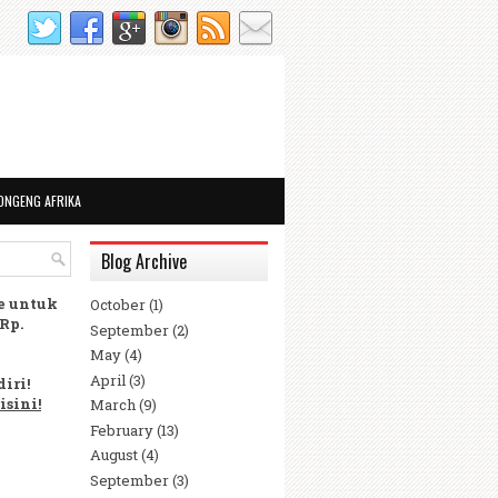
ONGENG AFRIKA
Blog Archive
ne untuk
October
(1)
Rp.
September
(2)
May
(4)
April
(3)
iri!
isini!
March
(9)
February
(13)
August
(4)
September
(3)