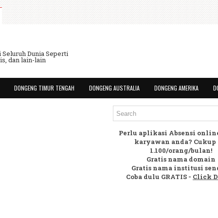
Seluruh Dunia Seperti
s, dan lain-lain
DONGENG TIMUR TENGAH
DONGENG AUSTRALIA
DONGENG AMERIKA
D
Perlu aplikasi Absensi onli
karyawan anda? Cukup 
1.100/orang/bulan!
Gratis nama domain
Gratis nama institusi send
Coba dulu GRATIS -
Click D