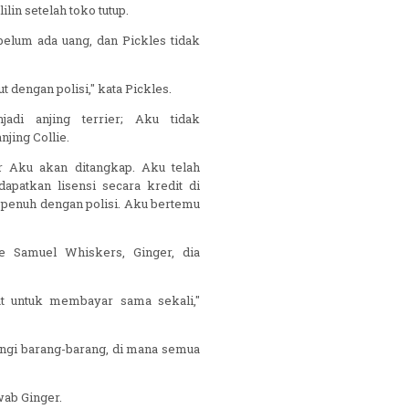
in setelah toko tutup.
belum ada uang, dan Pickles tidak
 dengan polisi," kata Pickles.
jadi anjing terrier; Aku tidak
njing Collie.
r Aku akan ditangkap. Aku telah
patkan lisensi secara kredit di
u penuh dengan polisi. Aku bertemu
ke Samuel Whiskers, Ginger, dia
at untuk membayar sama sekali,"
ngi barang-barang, di mana semua
ab Ginger.