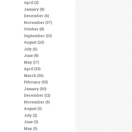
April
(2)
January
(8)
December
(6)
November
(37)
October
(8)
September
(10)
August
(20)
July
(6)
June
(8)
May
(17)
April
(33)
March
(36)
February
(55)
January
(50)
December
(12)
November
(5)
August
(3)
July
(2)
June
(3)
May
(5)