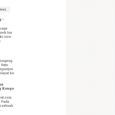
ives
 -
image
nek tua
ki cucu
a
 dongeng
 Ratu
empunyai
elayat ke
an
g Kongo
yat.com
- Pada
i sebuah
.