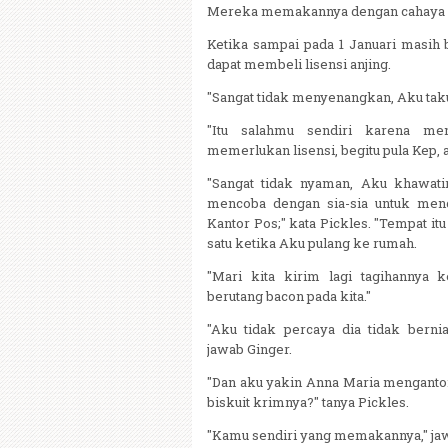
Mereka memakannya dengan cahaya lil
Ketika sampai pada 1 Januari masih 
dapat membeli lisensi anjing.
"Sangat tidak menyenangkan, Aku takut
"Itu salahmu sendiri karena men
memerlukan lisensi, begitu pula Kep, a
"Sangat tidak nyaman, Aku khawati
mencoba dengan sia-sia untuk menda
Kantor Pos;" kata Pickles. "Tempat it
satu ketika Aku pulang ke rumah.
"Mari kita kirim lagi tagihannya 
berutang bacon pada kita."
"Aku tidak percaya dia tidak berni
jawab Ginger.
"Dan aku yakin Anna Maria menganto
biskuit krimnya?" tanya Pickles.
"Kamu sendiri yang memakannya," jaw