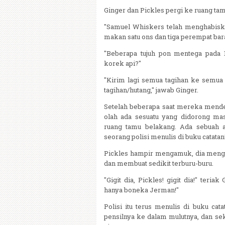
Ginger dan Pickles pergi ke ruang ta
"Samuel Whiskers telah menghabiska
makan satu ons dan tiga perempat bar
"Beberapa tujuh pon mentega pada 1
korek api?"
"Kirim lagi semua tagihan ke semua
tagihan/hutang," jawab Ginger.
Setelah beberapa saat mereka menden
olah ada sesuatu yang didorong mas
ruang tamu belakang. Ada sebuah a
seorang polisi menulis di buku catatan
Pickles hampir mengamuk, dia men
dan membuat sedikit terburu-buru.
"Gigit dia, Pickles! gigit dia!" teria
hanya boneka Jerman!"
Polisi itu terus menulis di buku ca
pensilnya ke dalam mulutnya, dan se