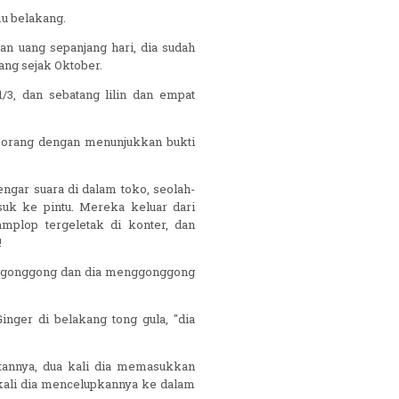
mu belakang.
n uang sepanjang hari, dia sudah
ang sejak Oktober.
/3, dan sebatang lilin dan empat
 orang dengan menunjukkan bukti
gar suara di dalam toko, seolah-
uk ke pintu. Mereka keluar dari
mplop tergeletak di konter, dan
!
ggonggong dan dia menggonggong
k Ginger di belakang tong gula, "dia
tatannya, dua kali dia memasukkan
kali dia mencelupkannya ke dalam