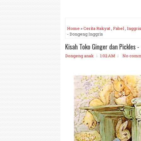
Home
»
Cerita Rakyat
,
Fabel
,
Inggri
- Dongeng Inggris
Kisah Toko Ginger dan Pickles -
Dongeng anak
1:02 AM
No comm