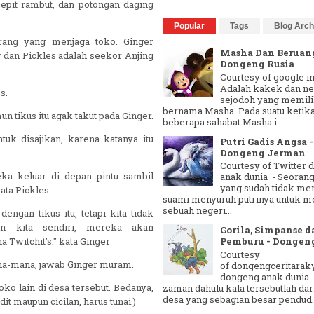
 jepit rambut, dan potongan daging
Popular
Tags
Blog Arch
rang yang menjaga toko. Ginger
Masha Dan Beruang
 dan Pickles adalah seekor Anjing
Dongeng Rusia
Courtesy of google 
Adalah kakek dan ne
s.
sejodoh yang memili
bernama Masha. Pada suatu ketik
mun tikus itu agak takut pada Ginger.
beberapa sahabat Masha i...
uk disajikan, karena katanya itu
Putri Gadis Angsa -
Dongeng Jerman
Courtesy of Twitter
eka keluar di depan pintu sambil
anak dunia - Seorang
yang sudah tidak m
ta Pickles.
suami menyuruh putrinya untuk m
sebuah negeri...
ngan tikus itu, tetapi kita tidak
n kita sendiri, mereka akan
Gorila, Simpanse d
 Twitchit's." kata Ginger
Pemburu - Dongen
Courtesy
na-mana, jawab Ginger muram.
of dongengceritarak
dongeng anak dunia 
toko lain di desa tersebut. Bedanya,
zaman dahulu kala tersebutlah dar
desa yang sebagian besar pendud..
t maupun cicilan, harus tunai.)