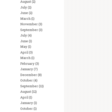
August
(2)
July
(2)
June
(2)
March
(1)
November
(3)
September
(3)
July
(4)
June
(1)
May
(1)
April
(3)
March
(1)
February
(3)
January
(7)
December
(8)
October
(4)
September
(12)
August
(12)
April
(1)
January
(1)
October
(1)