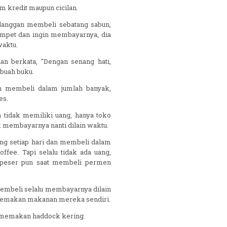
m kredit maupun cicilan.
pelanggan membeli sebatang sabun,
ompet dan ingin membayarnya, dia
waktu.
 berkata, "Dengan senang hati,
ebuah buku.
an membeli dalam jumlah banyak,
es.
tidak memiliki uang, hanya toko
k membayarnya nanti dilain waktu.
g setiap hari dan membeli dalam
ffee. Tapi selalu tidak ada uang,
peser pun saat membeli permen
pembeli selalu membayarnya dilain
 memakan makanan mereka sendiri.
 memakan haddock kering.