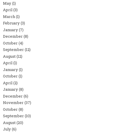
May
(1)
April
(3)
March
(1)
February
(3)
January
(7)
December
(8)
October
(4)
September
(12)
August
(12)
April
(1)
January
(1)
October
(1)
April
(2)
January
(8)
December
(6)
November
(37)
October
(8)
September
(10)
August
(20)
July
(6)