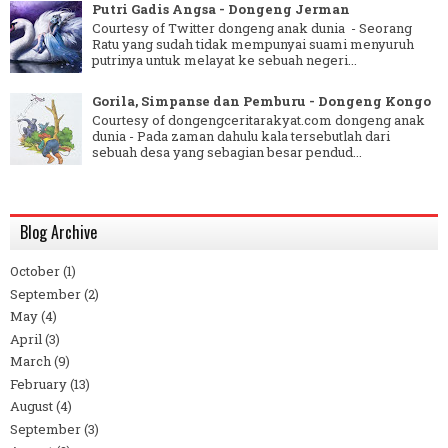
Putri Gadis Angsa - Dongeng Jerman
Courtesy of Twitter dongeng anak dunia - Seorang
Ratu yang sudah tidak mempunyai suami menyuruh
putrinya untuk melayat ke sebuah negeri...
Gorila, Simpanse dan Pemburu - Dongeng Kongo
Courtesy of dongengceritarakyat.com dongeng anak
dunia - Pada zaman dahulu kala tersebutlah dari
sebuah desa yang sebagian besar pendud...
Blog Archive
October
(1)
September
(2)
May
(4)
April
(3)
March
(9)
February
(13)
August
(4)
September
(3)