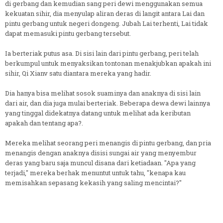
di gerbang dan kemudian sang peri dewi menggunakan semua
kekuatan sihir, dia menyulap aliran deras di langit antara Lai dan
pintu gerbang untuk negeri dongeng. Jubah Lai terhenti, Lai tidak
dapat memasuki pintu gerbang tersebut.
Ia berteriak putus asa. Di sisi lain dari pintu gerbang, peri telah
berkumpul untuk menyaksikan tontonan menakjubkan apakah ini
sihir, Qi Xianv satu diantara mereka yang hadir.
Dia hanya bisa melihat sosok suaminya dan anaknya di sisi lain
dari air, dan dia juga mulai berteriak. Beberapa dewa dewi lainnya
yang tinggal didekatnya datang untuk melihat ada keributan
apakah dan tentang apa?.
Mereka melihat seorang peri menangis di pintu gerbang, dan pria
menangis dengan anaknya disisi sungai air yang menyembur
deras yang baru saja muncul disana dari ketiadaan. "Apa yang
terjadi," mereka berhak menuntut untuk tahu, "kenapa kau
memisahkan sepasang kekasih yang saling mencintai?"