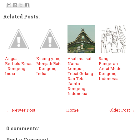
Related Posts:
Angsa
Kucing yang
Asal muasal
Sang
Berbulu Emas
Menjadi Ratu
Nama
Pangeran
- Dongeng
- Dongeng
Lempur,
Amat Mude -
India
India
Tebat Gelang
Dongeng
Dan Tebat
Indonesia
Jambi -
Dongeng
Indonesia
← Newer Post
Home
Older Post →
0 comments:
Post a Comment