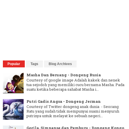
Popular
Tags
Blog Archives
Masha Dan Beruang - Dongeng Rusia
Courtesy of google image Adalah kakek dan nenek
tua sejodoh yang memiliki cucu bernama Masha. Pada
suatu ketika beberapa sahabat Masha i...
Putri Gadis Angsa - Dongeng Jerman
Courtesy of Twitter dongeng anak dunia - Seorang
Ratu yang sudah tidak mempunyai suami menyuruh
putrinya untuk melayat ke sebuah negeri...
Gorila, Simpanse dan Pemburu - Dongeng Kongo