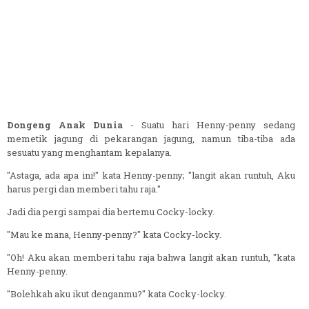
Dongeng Anak Dunia
- Suatu hari Henny-penny sedang
memetik jagung di pekarangan jagung, namun tiba-tiba ada
sesuatu yang menghantam kepalanya.
"Astaga, ada apa ini!" kata Henny-penny; "langit akan runtuh, Aku
harus pergi dan memberi tahu raja."
Jadi dia pergi sampai dia bertemu Cocky-locky.
"Mau ke mana, Henny-penny?" kata Cocky-locky.
"Oh! Aku akan memberi tahu raja bahwa langit akan runtuh, "kata
Henny-penny.
"Bolehkah aku ikut denganmu?" kata Cocky-locky.