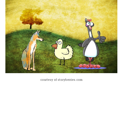
courtesy of storyberries.com