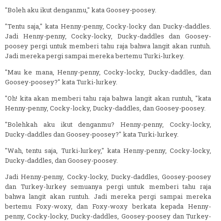
"Boleh aku ikut denganmu," kata Goosey-poosey.
"Tentu saja," kata Henny-penny, Cocky-locky dan Ducky-daddles.
Jadi Henny-penny, Cocky-locky, Ducky-daddles dan Goosey-
poosey pergi untuk memberi tahu raja bahwa langit akan runtuh.
Jadi mereka pergi sampai mereka bertemu Turki-lurkey.
"Mau ke mana, Henny-penny, Cocky-locky, Ducky-daddles, dan
Goosey-poosey?" kata Turki-lurkey.
"Oh! kita akan memberi tahu raja bahwa langit akan runtuh, "kata
Henny-penny, Cocky-locky, Ducky-daddles, dan Goosey-poosey.
"Bolehkah aku ikut denganmu? Henny-penny, Cocky-locky,
Ducky-daddles dan Goosey-poosey?" kata Turki-lurkey.
"Wah, tentu saja, Turki-lurkey," kata Henny-penny, Cocky-locky,
Ducky-daddles, dan Goosey-poosey.
Jadi Henny-penny, Cocky-locky, Ducky-daddles, Goosey-poosey
dan Turkey-lurkey semuanya pergi untuk memberi tahu raja
bahwa langit akan runtuh. Jadi mereka pergi sampai mereka
bertemu Foxy-woxy, dan Foxy-woxy berkata kepada Henny-
penny, Cocky-locky, Ducky-daddles, Goosey-poosey dan Turkey-