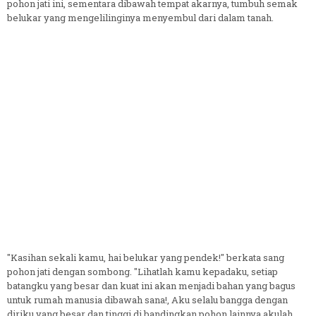
pohon jati ini, sementara dibawah tempat akarnya, tumbuh semak
belukar yang mengelilinginya menyembul dari dalam tanah.
"Kasihan sekali kamu, hai belukar yang pendek!" berkata sang
pohon jati dengan sombong. "Lihatlah kamu kepadaku, setiap
batangku yang besar dan kuat ini akan menjadi bahan yang bagus
untuk rumah manusia dibawah sana!, Aku selalu bangga dengan
diriku yang besar dan tinggi di bandingkan pohon lainnya akulah