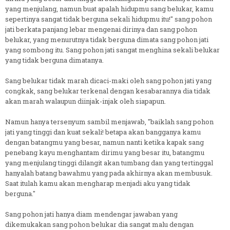
yang menjulang, namun buat apalah hidupmu sang belukar, kamu
sepertinya sangat tidak berguna sekali hidupmu itu!" sang pohon
jati berkata panjang lebar mengenai dirinya dan sang pohon
belukar, yang menurutnya tidak berguna dimata sang pohon jati
yang sombong itu. Sang pohon jati sangat menghina sekali belukar
yang tidak berguna dimatanya.
Sang belukar tidak marah dicaci-maki oleh sang pohon jati yang
congkak, sang belukar terkenal dengan kesabarannya dia tidak
akan marah walaupun diinjak-injak oleh siapapun.
Namun hanya tersenyum sambil menjawab, "baiklah sang pohon
jati yang tinggi dan kuat sekali! betapa akan bangganya kamu
dengan batangmu yang besar, namun nanti ketika kapak sang
penebang kayu menghantam dirimu yang besar itu, batangmu
yang menjulang tinggi dilangit akan tumbang dan yang tertinggal
hanyalah batang bawahmu yang pada akhirnya akan membusuk.
Saat itulah kamu akan mengharap menjadi aku yang tidak
berguna."
Sang pohon jati hanya diam mendengar jawaban yang
dikemukakan sang pohon belukar dia sangat malu dengan